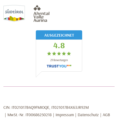
AUSGEZEICHNET
4.8
29
Bewertungen
CIN:
IT021017B4Q9FMIOQE, IT021017B4X63JR92M
MwSt.-Nr.
IT00686250218
Impressum
Datenschutz
AGB