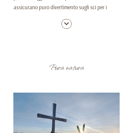
assicurano puro divertimento sugli sci per i
piccoli e grandi amanti dello sport invernale.
Perciò, l’area sciistica è perfetta
Pura natura