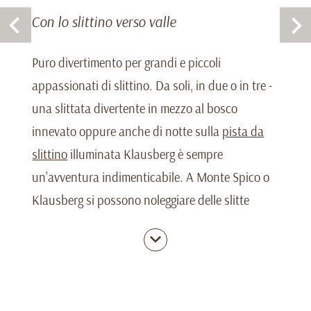
Con lo slittino verso valle
Puro divertimento per grandi e piccoli
appassionati di slittino. Da soli, in due o in tre -
una slittata divertente in mezzo al bosco
innevato oppure anche di notte sulla
pista da
slittino
illuminata Klausberg è sempre
un’avventura indimenticabile. A Monte Spico o
Klausberg si possono noleggiare delle slitte
gratuitamente per slittare con entusiasmo con
spinta in direzione valle. La cabinovia vi porterà
poi nuovamente verso monte. Coloro, che
vogliono trascorrere una serata romantica a Rio